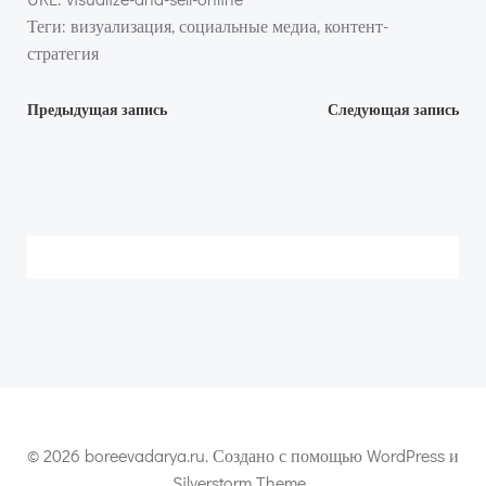
Теги: визуализация, социальные медиа, контент-
стратегия
Навигация
Навигация
Предыдущая запись
Следующая запись
по
по
записям
записям
© 2026 boreevadarya.ru. Создано с помощью WordPress и
Silverstorm Theme .