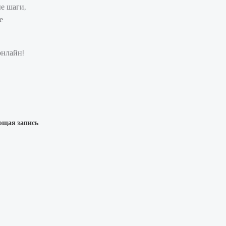
е шаги,
е
онлайн!
ющая запись