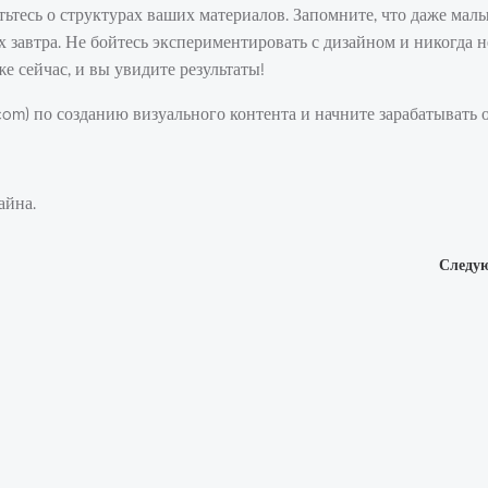
ьтесь о структурах ваших материалов. Запомните, что даже малы
х завтра. Не бойтесь экспериментировать с дизайном и никогда н
е сейчас, и вы увидите результаты!
.com) по созданию визуального контента и начните зарабатывать 
айна.
Навигация
Следу
по
записям