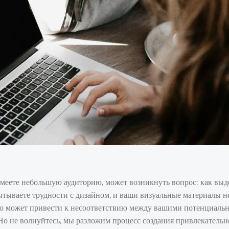
имеете небольшую аудиторию, может возникнуть вопрос: как выд
ытываете трудности с дизайном, и ваши визуальные материалы н
 Это может привести к несоответствию между вашими потенциал
Но не волнуйтесь, мы разложим процесс создания привлекательн