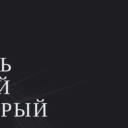
Ь
Й
ОРЫЙ