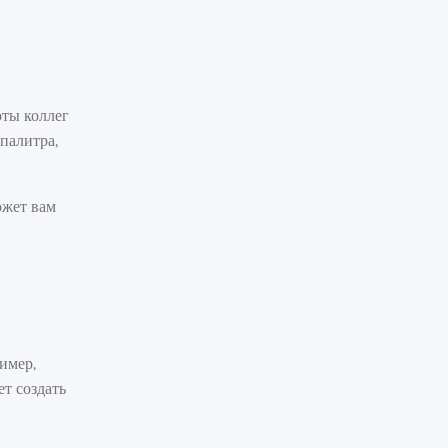
оты коллег
палитра,
ожет вам
имер,
т создать