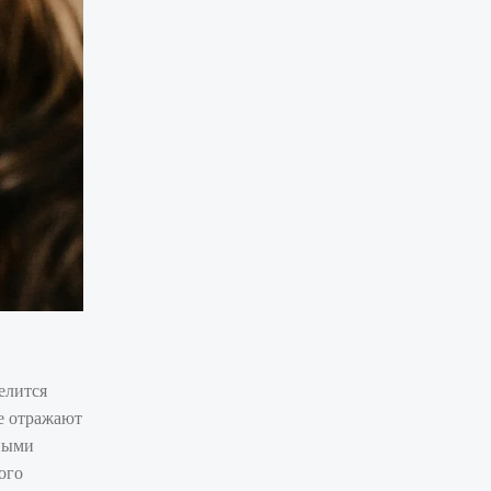
елится
е отражают
ьными
ого