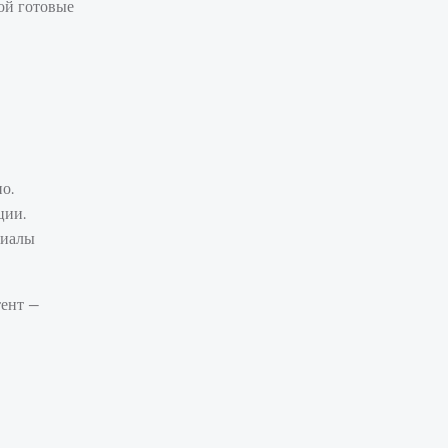
кой готовые
о.
ции.
риалы
тент —