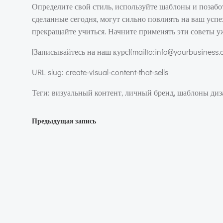
Определите свой стиль, используйте шаблоны и позабот
сделанные сегодня, могут сильно повлиять на ваш успе
прекращайте учиться. Начните применять эти советы уж
[Записывайтесь на наш курс](mailto:info@yourbusiness
URL slug: create-visual-content-that-sells
Теги: визуальный контент, личный бренд, шаблоны диз
Навигация
Предыдущая запись
по
записям