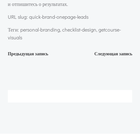
и отпишитесь о результатах.
URL slug: quick-brand-onepage-leads
Теги: personal-branding, checklist-design, getcourse-
visuals
Навигация
Навигация
Предыдущая запись
Следующая запись
по
по
записям
записям