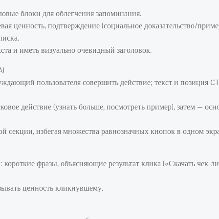
овые блоки для облегчения запоминания.
евая ценность, подтверждение (социальное доказательство/приме
писка.
та и иметь визуально очевидный заголовок.
A)
уждающий пользователя совершить действие; текст и позиция C
овое действие (узнать больше, посмотреть пример), затем — ос
ой секции, избегая множества равнозначных кнопок в одном экра
ороткие фразы, объясняющие результат клика («Скачать чек-ли
азывать ценность кликнувшему.