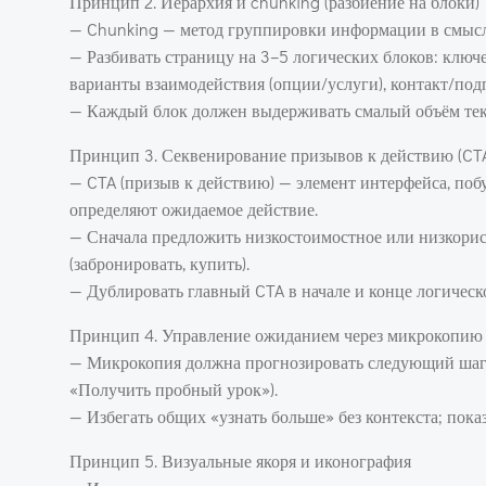
Принцип 2. Иерархия и chunking (разбиение на блоки)
— Chunking — метод группировки информации в смысл
— Разбивать страницу на 3–5 логических блоков: ключ
варианты взаимодействия (опции/услуги), контакт/под
— Каждый блок должен выдерживать смалый объём текс
Принцип 3. Секвенирование призывов к действию (CT
— CTA (призыв к действию) — элемент интерфейса, поб
определяют ожидаемое действие.
— Сначала предложить низкостоимостное или низкориск
(забронировать, купить).
— Дублировать главный CTA в начале и конце логическ
Принцип 4. Управление ожиданием через микрокопию
— Микрокопия должна прогнозировать следующий шаг: к
«Получить пробный урок»).
— Избегать общих «узнать больше» без контекста; пок
Принцип 5. Визуальные якоря и иконография