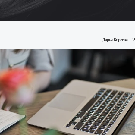
Дарья Бореева
-
1