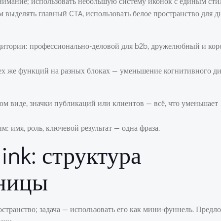
имание; использовать небольшую систему иконок с единым сти
 выделять главный CTA, использовать белое пространство для д
дитории: профессионально-деловой для b2b, дружелюбный и кор
тех же функций на разных блоках — уменьшение когнитивного ди
ом виде, значки публикаций или клиентов — всё, что уменьшает
 имя, роль, ключевой результат — одна фраза.
ink: структура
аницы
остранство; задача — использовать его как мини-фуннель. Предл