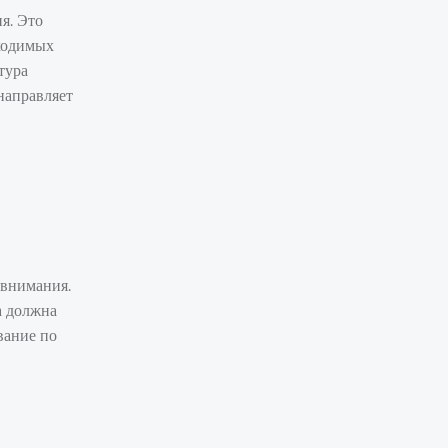
я. Это
бходимых
тура
направляет
 внимания.
а должна
вание по