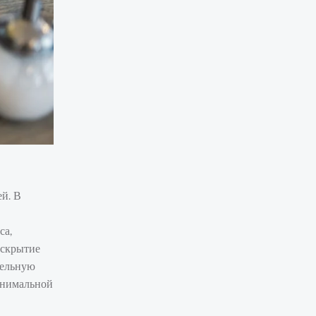
ей. В
са,
аскрытие
тельную
минимальной