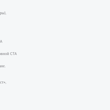
ры),
TA
новной CTA
не.
ст»,