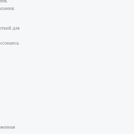
лем.
ыхания.
откий для
ссонанса.
оженная