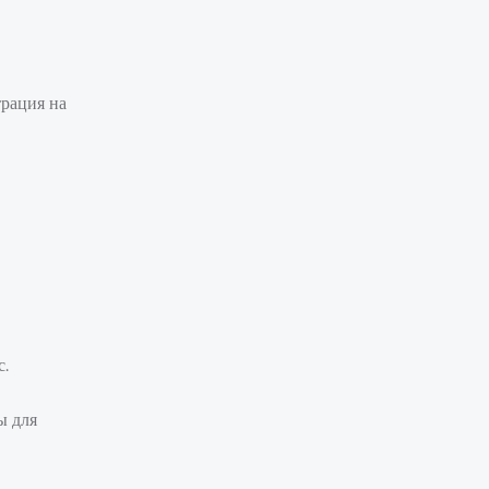
трация на
с.
ы для