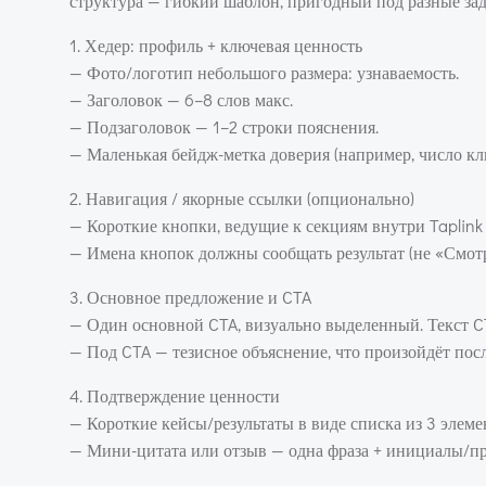
структура — гибкий шаблон, пригодный под разные зад
1. Хедер: профиль + ключевая ценность
— Фото/логотип небольшого размера: узнаваемость.
— Заголовок — 6–8 слов макс.
— Подзаголовок — 1–2 строки пояснения.
— Маленькая бейдж-метка доверия (например, число кли
2. Навигация / якорные ссылки (опционально)
— Короткие кнопки, ведущие к секциям внутри Taplink
— Имена кнопок должны сообщать результат (не «Смотр
3. Основное предложение и CTA
— Один основной CTA, визуально выделенный. Текст CT
— Под CTA — тезисное объяснение, что произойдёт после
4. Подтверждение ценности
— Короткие кейсы/результаты в виде списка из 3 элеме
— Мини-цитата или отзыв — одна фраза + инициалы/пр