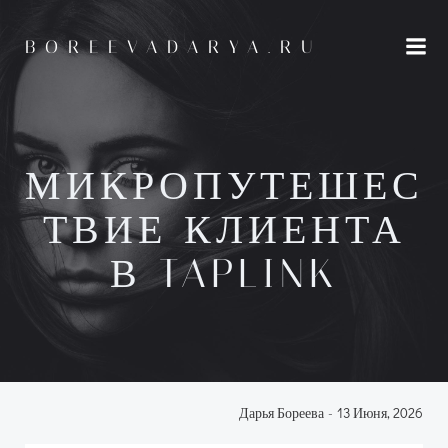
Перейти
к
BOREEVADARYA.RU
содержимому
МИКРОПУТЕШЕС
ТВИЕ КЛИЕНТА
В TAPLINK
Дарья Бореева
-
13 Июня, 2026